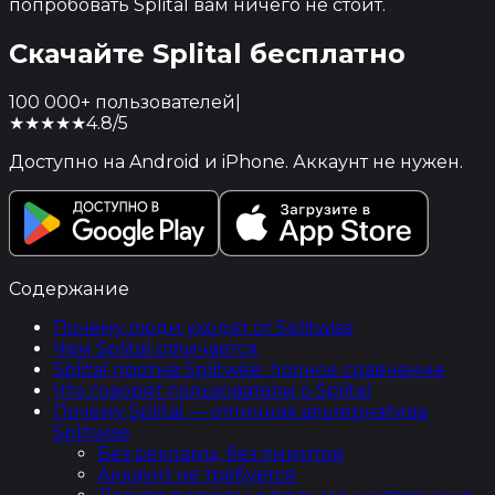
попробовать Splital вам ничего не стоит.
Скачайте Splital
бесплатно
100 000+ пользователей
|
★★★★★
4.8/5
Доступно на Android и iPhone. Аккаунт не нужен.
Содержание
Почему люди уходят от Splitwise
Чем Splital отличается
Splital против Splitwise: полное сравнение
Что говорят пользователи о Splital
Почему Splital — отличная альтернатива
Splitwise
Без рекламы, без лимитов
Аккаунт не требуется