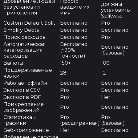
Добавление людей
Просто
должны
без установки
введите их
установить
приложения
имя
Splitwise
Custom Default Split
Бесплатно
Pro
Simplify Debts
Бесплатно
Бесплатно
Поиск расходов
Бесплатно
Pro
Автоматическая
Бесплатно
Бесплатно
категоризация
(~90%
(базовая)
расходов
точности)
Валюты
150+
100+
Поддерживаемые
28
12
языки
Работает офлайн
Бесплатно
Бесплатно
Экспорт в CSV
Pro
Бесплатно
Экспорт в PDF
Pro
Нет
Прикрепление
Pro
Бесплатно
изображений
Статистика и
Pro
Pro
графики
(расширенная)
(базовая)
Веб-приложение
Нет
Бесплатно
Добавление расхода