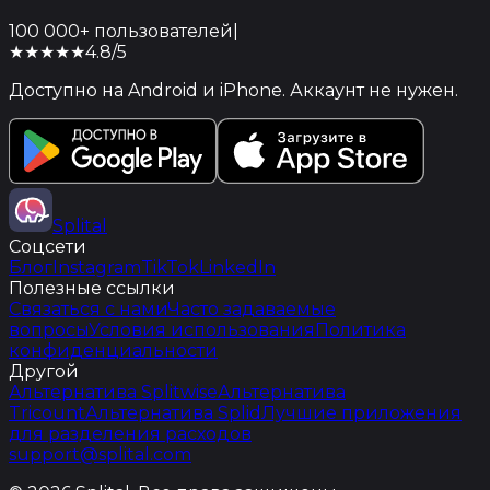
100 000+ пользователей
|
★★★★★
4.8/5
Доступно на Android и iPhone. Аккаунт не нужен.
Splital
Соцсети
Блог
Instagram
TikTok
LinkedIn
Полезные ссылки
Связаться с нами
Часто задаваемые
вопросы
Условия использования
Политика
конфиденциальности
Другой
Альтернатива Splitwise
Альтернатива
Tricount
Альтернатива Splid
Лучшие приложения
для разделения расходов
support@splital.com