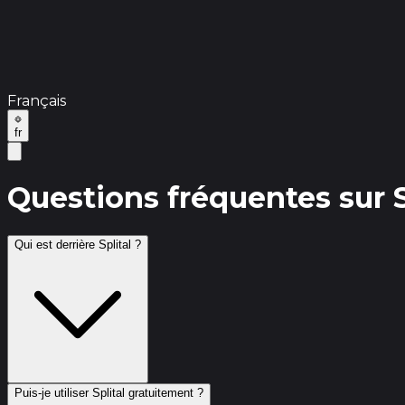
Français
fr
Questions fréquentes sur S
Qui est derrière Splital ?
Puis-je utiliser Splital gratuitement ?