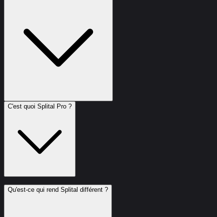
C'est quoi Splital Pro ?
Qu'est-ce qui rend Splital différent ?